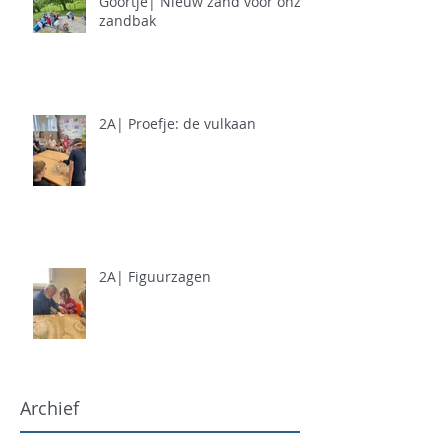
Goortje| Nieuw zand voor onze
zandbak
2A| Proefje: de vulkaan
2A| Figuurzagen
Archief