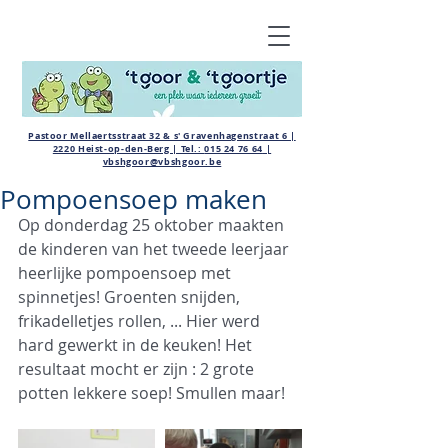
Pastoor Mellaertsstraat 32 & s' Gravenhagenstraat 6 |
2220 Heist-op-den-Berg | Tel.:
015 24 76 64
|
vbshgoor@vbshgoor.be
Pompoensoep maken
Op donderdag 25 oktober maakten 
de kinderen van het tweede leerjaar 
heerlijke pompoensoep met 
spinnetjes! Groenten snijden, 
frikadelletjes rollen, ... Hier werd 
hard gewerkt in de keuken! Het 
resultaat mocht er zijn : 2 grote 
potten lekkere soep! Smullen maar!