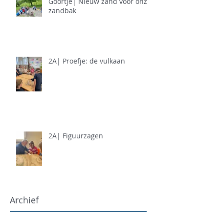
Goortje| Nieuw zand voor onze
zandbak
2A| Proefje: de vulkaan
2A| Figuurzagen
Archief