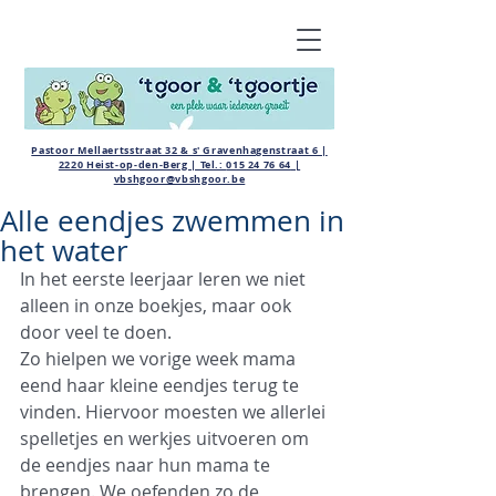
Pastoor Mellaertsstraat 32 & s' Gravenhagenstraat 6 |
2220 Heist-op-den-Berg | Tel.:
015 24 76 64
|
vbshgoor@vbshgoor.be
Alle eendjes zwemmen in
het water
In het eerste leerjaar leren we niet 
alleen in onze boekjes, maar ook 
door veel te doen.
Zo hielpen we vorige week mama 
eend haar kleine eendjes terug te 
vinden. Hiervoor moesten we allerlei 
spelletjes en werkjes uitvoeren om 
de eendjes naar hun mama te 
brengen. We oefenden zo de 