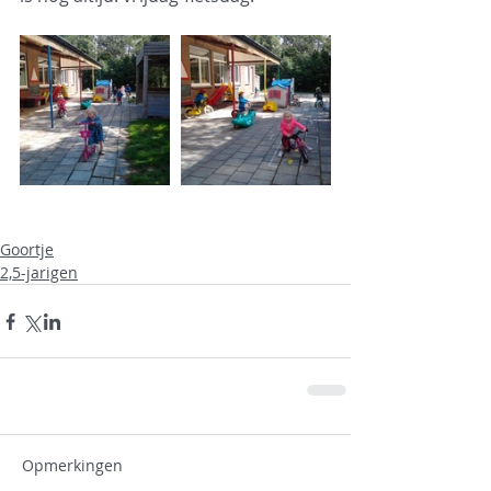
Goortje
2,5-jarigen
Opmerkingen