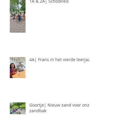
1A & 2A| Schoolreis
4A| Frans in het vierde leerjaar
Goortje| Nieuw zand voor onze
zandbak