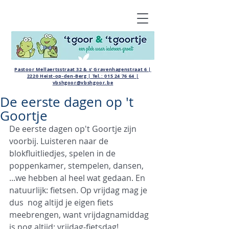
Pastoor Mellaertsstraat 32 & s' Gravenhagenstraat 6 |
2220 Heist-op-den-Berg | Tel.:
015 24 76 64
|
vbshgoor@vbshgoor.be
De eerste dagen op 't
Goortje
De eerste dagen op't Goortje zijn 
voorbij. Luisteren naar de 
blokfluitliedjes, spelen in de 
poppenkamer, stempelen, dansen, 
...we hebben al heel wat gedaan. En 
natuurlijk: fietsen. Op vrijdag mag je 
dus  nog altijd je eigen fiets 
meebrengen, want vrijdagnamiddag 
is nog altijd: vrijdag-fietsdag! 