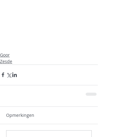
Goor
Zesde
Opmerkingen