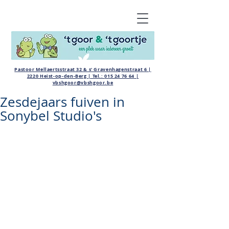
Pastoor Mellaertsstraat 32 & s' Gravenhagenstraat 6 |
2220 Heist-op-den-Berg | Tel.:
015 24 76 64
|
vbshgoor@vbshgoor.be
Zesdejaars fuiven in
Sonybel Studio's