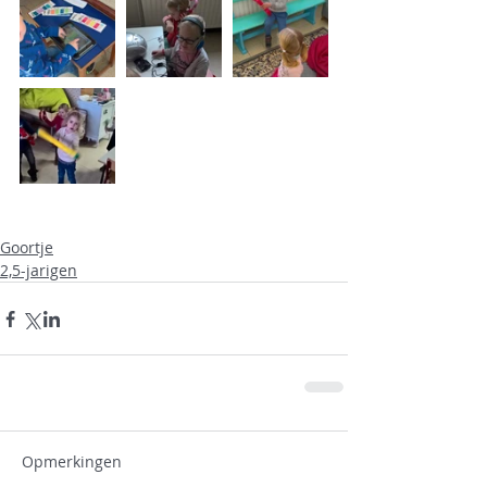
Goortje
2,5-jarigen
Opmerkingen