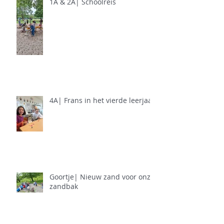
1A & 2A| Schoolreis
4A| Frans in het vierde leerjaar
Goortje| Nieuw zand voor onze
zandbak