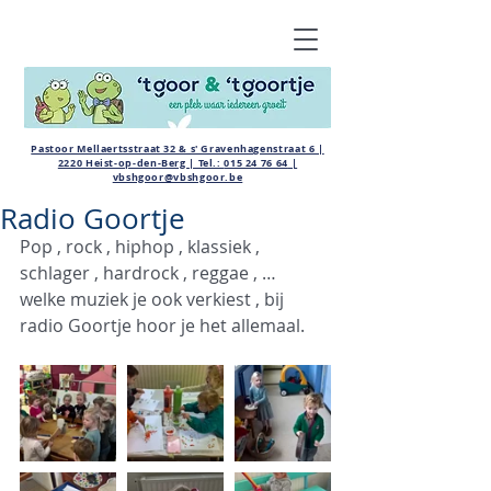
Pastoor Mellaertsstraat 32 & s' Gravenhagenstraat 6 |
2220 Heist-op-den-Berg | Tel.:
015 24 76 64
|
vbshgoor@vbshgoor.be
Radio Goortje
Pop , rock , hiphop , klassiek , 
schlager , hardrock , reggae , …  
welke muziek je ook verkiest , bij 
radio Goortje hoor je het allemaal.