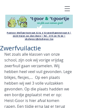
Pastoor Mellaertsstraat 32 & s' Gravenhagenstraat 6 |
2220 Heist-op-den-Berg | Tel.:
015 24 76 64
|
vbshgoor@vbshgoor.be
Zwerfvuilactie
Net zoals alle klassen van onze 
school, zijn ook wij vorige vrijdag 
zwerfvuil gaan verzamelen. Wij 
hebben heel veel vuil gevonden. Lege 
blikjes, flesjes,…  Op een plaats 
hebben wij wel 3 volle vuilzakken 
gevonden. Op die plaats hadden we 
een bordje geplaatst met er op: 
Heist-Goor is hier afval komen 
rapen. Een tijdje erna lag er terug 