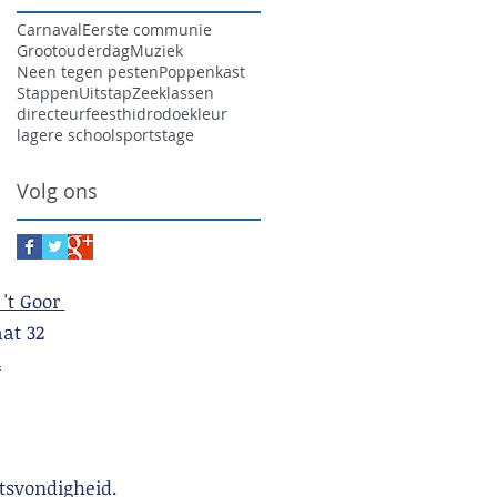
Carnaval
Eerste communie
Grootouderdag
Muziek
Neen tegen pesten
Poppenkast
Stappen
Uitstap
Zeeklassen
directeur
feest
hidrodoe
kleur
lagere school
sport
stage
Volg ons
 't Goor
t 32
4
tsvondigheid.