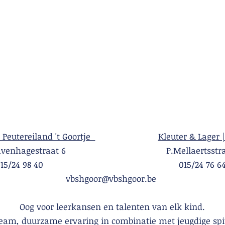
| Peutereiland 't Goortje
Kleuter & Lager |
Gravenhagestraat 6 P.Mellaertsstraa
015/24 98 40 015/24 76 6
vbshgoor@vbshgoor.be
Oog voor leerkansen en talenten van elk kind.
team, duurzame ervaring in combinatie met jeugdige spi