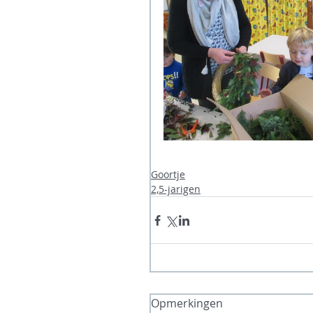
Goortje
2,5-jarigen
Opmerkingen