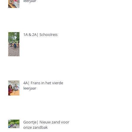
leerjaar
1A & 2A| Schoolreis
4A| Frans in het vierde
leerjaar
Goortje| Nieuw zand voor
onze zandbak