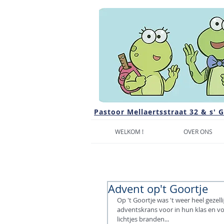
Pastoor Mellaertsstraat 32 & s' 
WELKOM !
OVER ONS
Advent op't Goortje
Op 't Goortje was 't weer heel gez
adventskrans voor in hun klas en v
lichtjes branden...