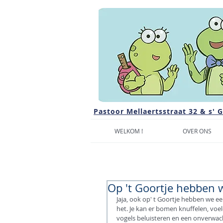
Pastoor Mellaertsstraat 32 & s' 
WELKOM !
OVER ONS
Op 't Goortje hebben 
Jaja, ook op' t Goortje hebben we ee
het. Je kan er bomen knuffelen, voe
vogels beluisteren en een onverwa