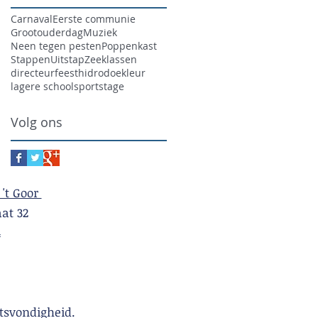
Carnaval
Eerste communie
Grootouderdag
Muziek
Neen tegen pesten
Poppenkast
Stappen
Uitstap
Zeeklassen
directeur
feest
hidrodoe
kleur
lagere school
sport
stage
Volg ons
 't Goor
t 32
4
tsvondigheid.