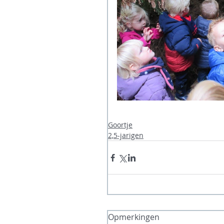
Goortje
2,5-jarigen
Opmerkingen