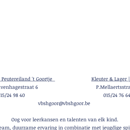
| Peutereiland 't Goortje
Kleuter & Lager |
Gravenhagestraat 6 P.Mellaertsstraa
015/24 98 40 015/24 76 6
vbshgoor@vbshgoor.be
Oog voor leerkansen en talenten van elk kind.
team, duurzame ervaring in combinatie met jeugdige spi