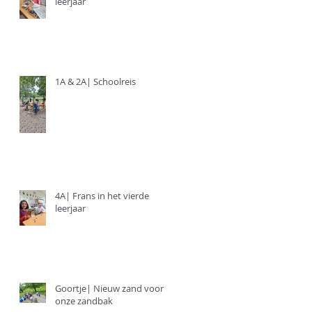
leerjaar
1A & 2A| Schoolreis
4A| Frans in het vierde
leerjaar
Goortje| Nieuw zand voor
onze zandbak