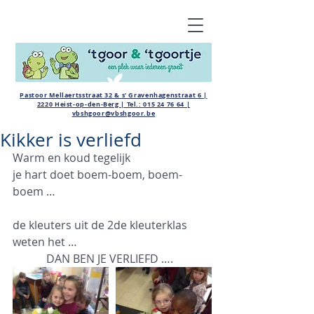
Pastoor Mellaertsstraat 32 & s' Gravenhagenstraat 6 |
2220 Heist-op-den-Berg | Tel.:
015 24 76 64
|
vbshgoor@vbshgoor.be
Kikker is verliefd
Warm en koud tegelijk 
je hart doet boem-boem, boem-
boem …  
de kleuters uit de 2de kleuterklas 
weten het … 
            DAN BEN JE VERLIEFD …. 