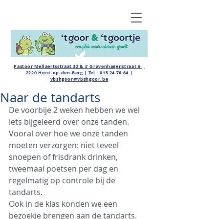
Pastoor Mellaertsstraat 32 & s' Gravenhagenstraat 6 |
2220 Heist-op-den-Berg | Tel.:
015 24 76 64
|
vbshgoor@vbshgoor.be
Naar de tandarts
De voorbije 2 weken hebben we wel 
iets bijgeleerd over onze tanden. 
Vooral over hoe we onze tanden 
moeten verzorgen: niet teveel 
snoepen of frisdrank drinken, 
tweemaal poetsen per dag en 
regelmatig op controle bij de 
tandarts. 
Ook in de klas konden we een 
bezoekje brengen aan de tandarts. 