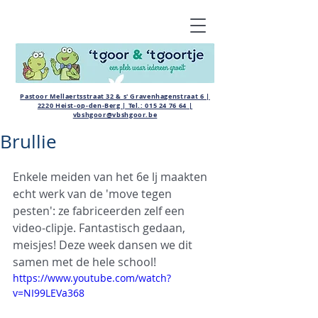
Pastoor Mellaertsstraat 32 & s' Gravenhagenstraat 6 |
2220 Heist-op-den-Berg | Tel.:
015 24 76 64
|
vbshgoor@vbshgoor.be
Brullie
Enkele meiden van het 6e lj maakten 
echt werk van de 'move tegen 
pesten': ze fabriceerden zelf een 
video-clipje. Fantastisch gedaan, 
meisjes! Deze week dansen we dit 
samen met de hele school! 
https://www.youtube.com/watch?
v=NI99LEVa368