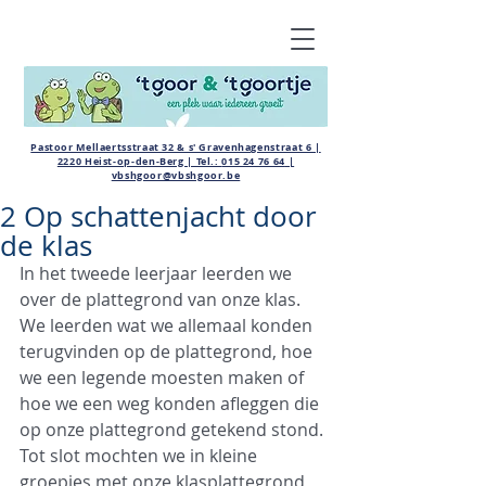
Pastoor Mellaertsstraat 32 & s' Gravenhagenstraat 6 |
2220 Heist-op-den-Berg | Tel.:
015 24 76 64
|
vbshgoor@vbshgoor.be
2 Op schattenjacht door
de klas
In het tweede leerjaar leerden we 
over de plattegrond van onze klas. 
We leerden wat we allemaal konden 
terugvinden op de plattegrond, hoe 
we een legende moesten maken of 
hoe we een weg konden afleggen die 
op onze plattegrond getekend stond. 
Tot slot mochten we in kleine 
groepjes met onze klasplattegrond 