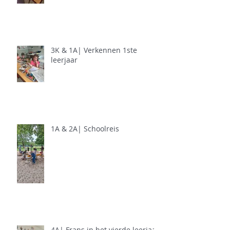
3K & 1A| Verkennen 1ste
leerjaar
1A & 2A| Schoolreis
4A| Frans in het vierde leerjaar