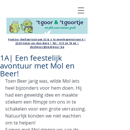
Pastoor Mellaertsstraat 32 & s' Gravenhagenstraat 6 |
2220 Heist-op-den-Berg | Tel.:
015 24 76 64
|
vbshgoor@vbshgoor.be
1A| Een feestelijk
avontuur met Mol en
Beer!
Toen Beer jarig was, wilde Mol iets 
heel bijzonders voor hem doen. Hij 
had een geweldig idee en maakte 
stiekem een filmpje om ons in te 
schakelen voor een grote verrassing. 
Natuurlijk konden we niet wachten 
om te helpen!
Samen met Mol gingen we aan de 