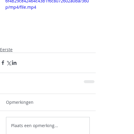
6f4b29ce42464c43b1f6c8072602a0da/360
p/mp4/file.mp4
Eerste
Opmerkingen
Plaats een opmerking...