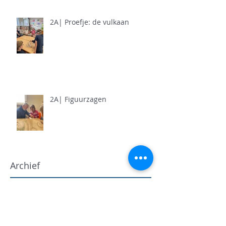
2A| Proefje: de vulkaan
2A| Figuurzagen
Archief
juni 2026
(5)
5 posts
mei 2026
(11)
11 posts
april 2026
(11)
11 posts
maart 2026
(13)
13 posts