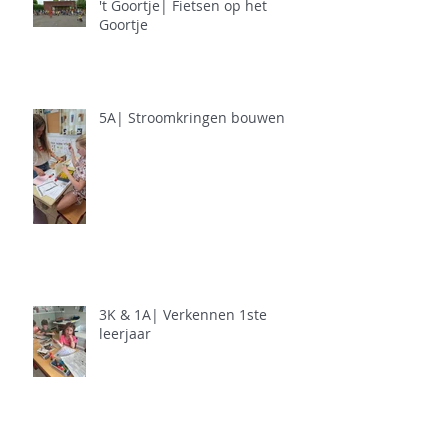
't Goortje| Fietsen op het
Goortje
5A| Stroomkringen bouwen
3K & 1A| Verkennen 1ste
leerjaar