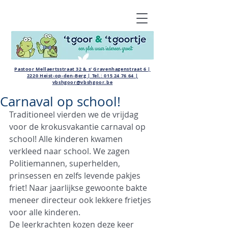
Pastoor Mellaertsstraat 32 & s' Gravenhagenstraat 6 |
2220 Heist-op-den-Berg | Tel.:
015 24 76 64
|
vbshgoor@vbshgoor.be
Carnaval op school!
Traditioneel vierden we de vrijdag 
voor de krokusvakantie carnaval op 
school! Alle kinderen kwamen 
verkleed naar school. We zagen 
Politiemannen, superhelden, 
prinsessen en zelfs levende pakjes 
friet! Naar jaarlijkse gewoonte bakte 
meneer directeur ook lekkere frietjes 
voor alle kinderen. 
De leerkrachten kozen deze keer 