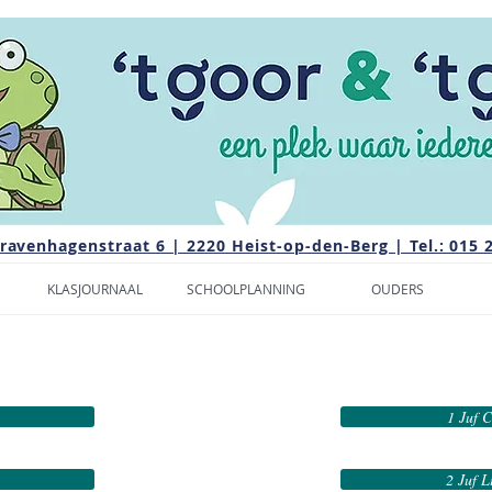
Gravenhagenstraat 6 | 2220 Heist-op-den-Berg | Tel.: 015 
KLASJOURNAAL
SCHOOLPLANNING
OUDERS
1 Juf C
2 Juf L