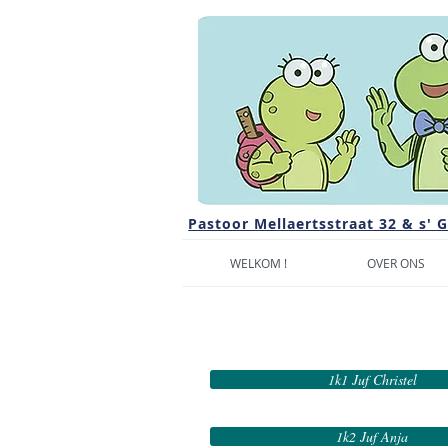
Pastoor Mellaertsstraat 32 & s' 
WELKOM !
OVER ONS
1k1 Juf Christel
1k2 Juf Anja