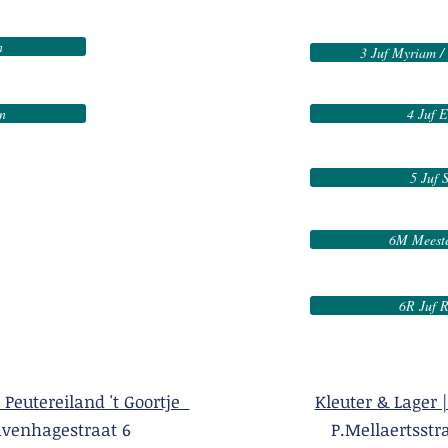
n
3 Juf Myriam / 
en
4 Juf E
5 Juf S
6M Meeste
6R Juf R
| Peutereiland 't Goortje
Kleuter & Lager |
Gravenhagestraat 6 P.Mellaertsstraa