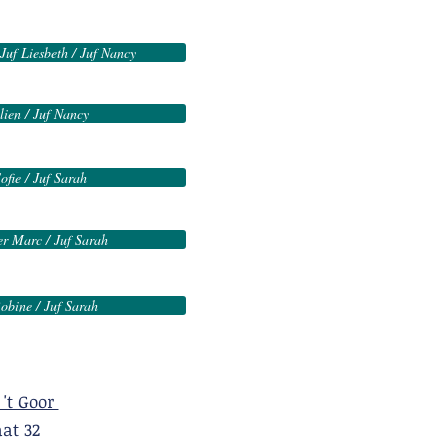
Juf Liesbeth / Juf Nancy
lien / Juf Nancy
ofie / Juf Sarah
r Marc / Juf Sarah
obine / Juf Sarah
 't Goor
t 32