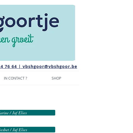
24 76 64 |
vbshgoor@vbshgoor.be
IN CONTACT ?
SHOP
arine / Juf Elies
iesbet / Juf Elies