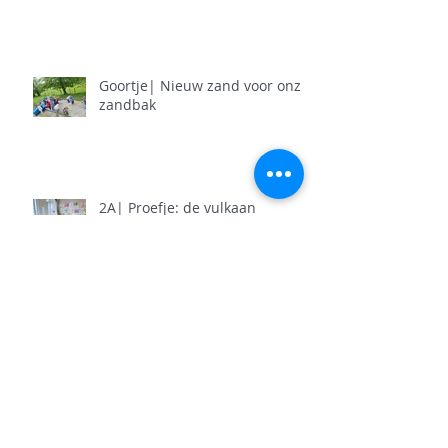
Goortje| Nieuw zand voor onze
zandbak
2A| Proefje: de vulkaan
2A| Figuurzagen