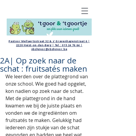
Pastoor Mellaertsstraat 32 & s' Gravenhagenstraat 6 |
2220 Heist-op-den-Berg | Tel.:
015 24 76 64
|
vbshgoor@vbshgoor.be
2A| Op zoek naar de
schat : fruitsatés maken
We leerden over de plattegrond van 
onze school. Wie goed had opgelet, 
kon nadien op zoek naar de schat. 
Met de plattegrond in de hand 
kwamen we bij de juiste plaats en 
vonden we de ingrediënten om 
fruitsatés te maken. Gelukkig had 
iedereen zijn stukje van de schat 
gevonden en hadden we heel wat 