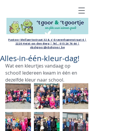
Pastoor Mellaertsstraat 32 & s' Gravenhagenstraat 6 |
2220 Heist-op-den-Berg | Tel.:
015 24 76 64
|
vbshgoor@vbshgoor.be
Alles-in-één-kleur-dag!
Wat een kleurtjes vandaag op 
school! Iedereen kwam in één en 
dezelfde kleur naar school.